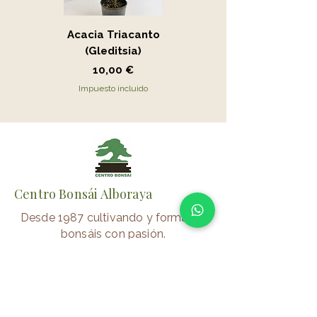
Acacia Triacanto
Portucalaria Afra
(Gleditsia)
- Jade
Precio
Precio
10,00 €
15,00 €
Impuesto incluido
Impuesto incluido
Centro Bonsái Alboraya
Desde 1987 cultivando y formando
bonsáis con pasión.
📍 Alboraya (Valencia)
⏰
Verano