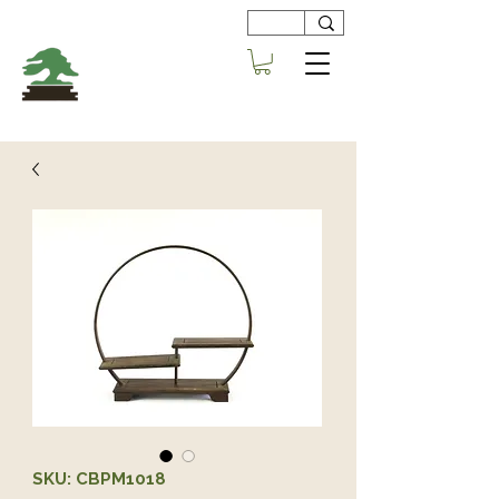
Viveros
Centro Bonsai
Alboraya
SKU: CBPM1018