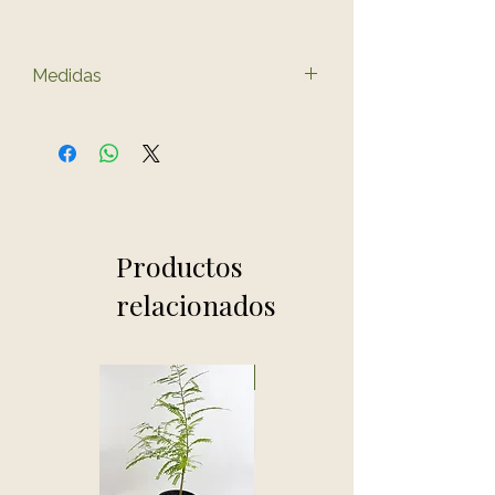
Medidas
Medidas totales aprox. (Ancho
x Fondo x Alto)
34 x 11 x 33 cm
Productos
relacionados
Novedad