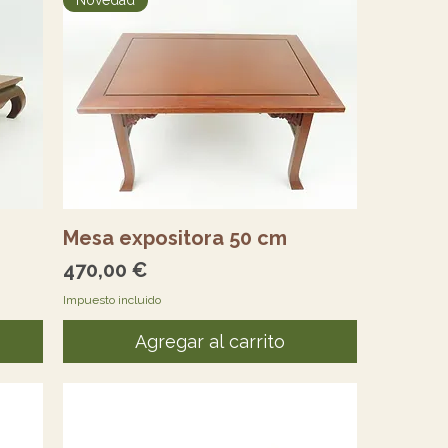
Novedad
Vista rápida
Mesa expositora 50 cm
Precio
470,00 €
Impuesto incluido
Agregar al carrito