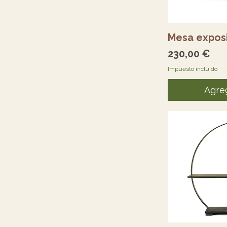
Vi
Mesa exposi
Precio
230,00 €
Impuesto incluido
Agreg