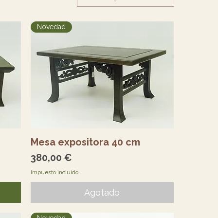
Novedad
Vista rápida
Mesa expositora 40 cm
Precio
380,00 €
Impuesto incluido
Agotado