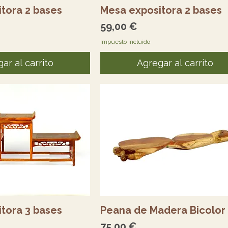
sta rápida
Vista rápida
tora 2 bases
Mesa expositora 2 bases
Precio
59,00 €
Impuesto incluido
ar al carrito
Agregar al carrito
sta rápida
Vista rápida
tora 3 bases
Peana de Madera Bicolor
Precio
75,00 €