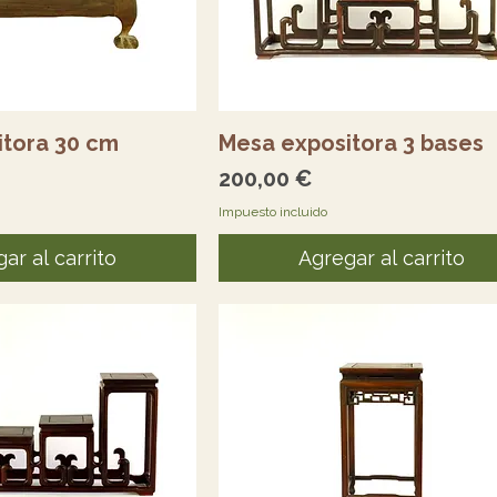
sta rápida
Vista rápida
itora 30 cm
Mesa expositora 3 bases
Precio
200,00 €
Impuesto incluido
ar al carrito
Agregar al carrito