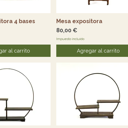
sta rápida
Vista rápida
tora 4 bases
Mesa expositora
Precio
80,00 €
Impuesto incluido
ar al carrito
Agregar al carrito