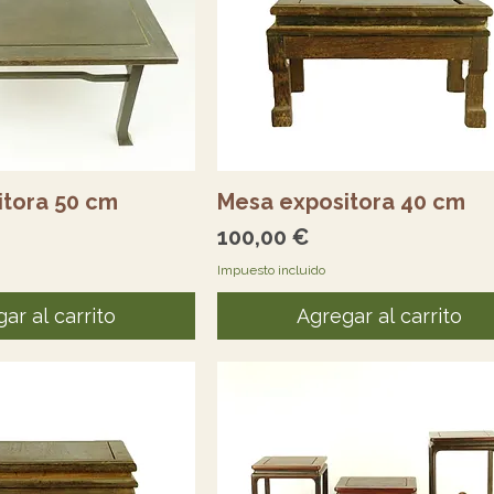
sta rápida
Vista rápida
itora 50 cm
Mesa expositora 40 cm
Precio
100,00 €
Impuesto incluido
ar al carrito
Agregar al carrito