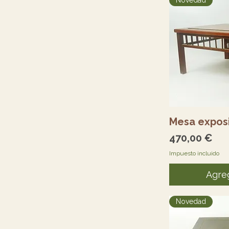
Novedad
Vi
Mesa expos
Precio
470,00 €
Impuesto incluido
Agreg
Novedad