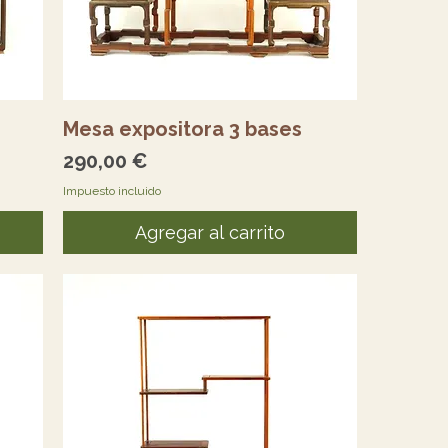
Vista rápida
Mesa expositora 3 bases
Precio
290,00 €
Impuesto incluido
Agregar al carrito