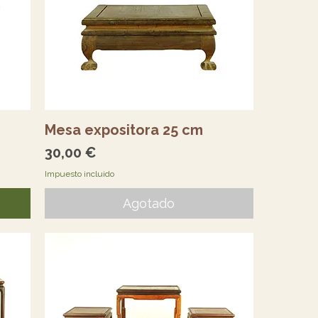
Vista rápida
Mesa expositora 25 cm
Precio
30,00 €
Impuesto incluido
Agotado