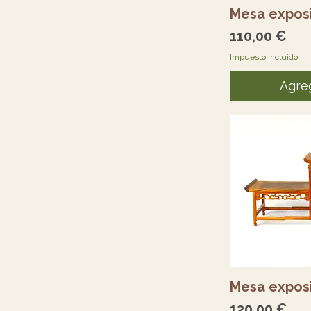
Vi
Mesa exposi
Precio
110,00 €
Impuesto incluido
Agreg
Vi
Mesa exposi
Precio
120,00 €