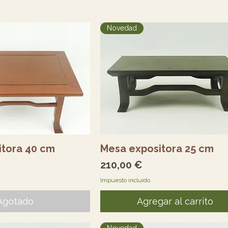
Novedad
sta rápida
Vista rápida
itora 40 cm
Mesa expositora 25 cm
Precio
210,00 €
Impuesto incluido
Agotado
Agregar al carrito