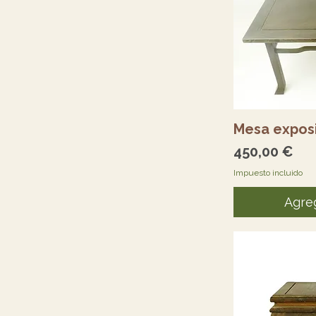
Vi
Mesa expos
Precio
450,00 €
Impuesto incluido
Agreg