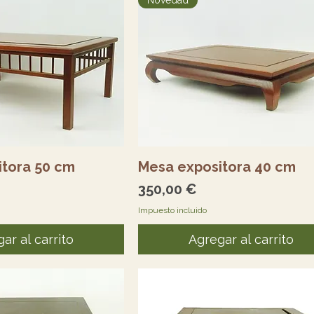
Novedad
sta rápida
Vista rápida
itora 50 cm
Mesa expositora 40 cm
Precio
350,00 €
Impuesto incluido
ar al carrito
Agregar al carrito