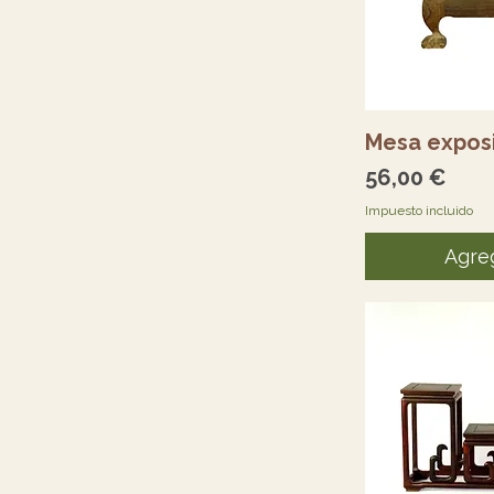
Vi
Mesa expos
Precio
56,00 €
Impuesto incluido
Agreg