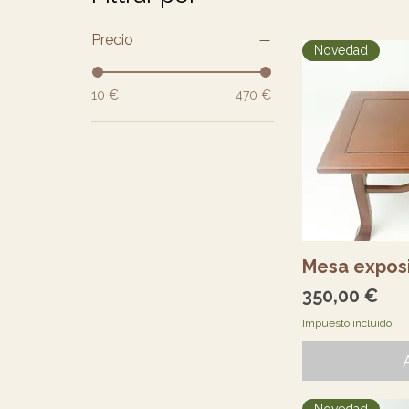
Precio
Novedad
10 €
470 €
Vi
Mesa expos
Precio
350,00 €
Impuesto incluido