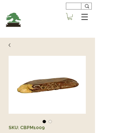
Viveros
Centro Bonsai
Alboraya
SKU: CBPM1009