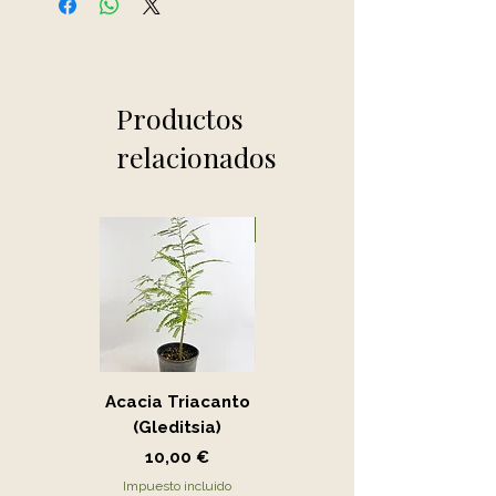
Productos
relacionados
Novedad
Acacia Triacanto
Portucalaria Afra
(Gleditsia)
- Jade
Precio
Precio
10,00 €
15,00 €
Impuesto incluido
Impuesto incluido