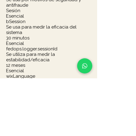
antifraude
Sesión
Esencial
bSession
Se usa para medir la eficacia del
sistema
30 minutos
Esencial
fedops.logger.sessionId
Se utiliza para medir la
estabilidad/eficacia
12 meses
Esencial
wixLanguage
Se utiliza en sitios web multilingües
para guardar la preferencia de idioma
del usuario
12 meses
Funcional
¿Cómo pueden los