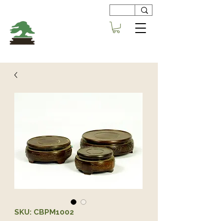
Viveros
Centro Bonsai
Alboraya
SKU: CBPM1002