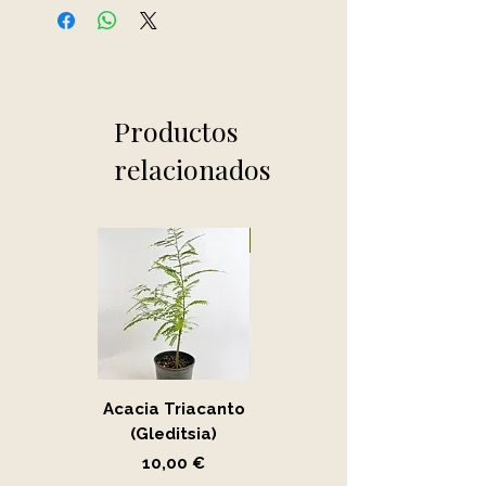
Productos
relacionados
Novedad
Acacia Triacanto
Portucalaria Afra
(Gleditsia)
- Jade
Precio
Precio
10,00 €
15,00 €