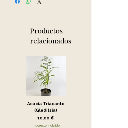
Productos
relacionados
Novedad
Acacia Triacanto
Portucalaria Afra
(Gleditsia)
- Jade
Precio
Precio
10,00 €
15,00 €
Impuesto incluido
Impuesto incluido