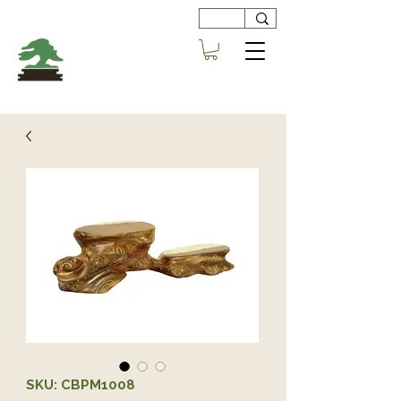
Viveros
Centro Bonsai
Alboraya
SKU: CBPM1008