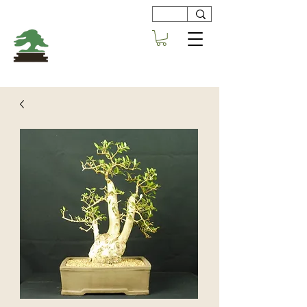
Viveros
Centro Bonsai
Alboraya