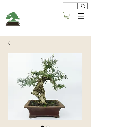
Viveros
Centro Bonsai
Alboraya