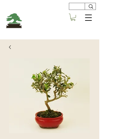
Viveros
Centro Bonsai
Alboraya