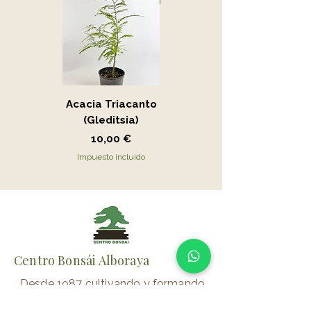
Primavera y otoño.
Acacia Triacanto
Portucalaria Afra
(Gleditsia)
- Jade
Precio
Precio
10,00 €
15,00 €
Impuesto incluido
Impuesto incluido
Centro Bonsái Alboraya
Desde 1987 cultivando y formando
bonsáis con pasión.