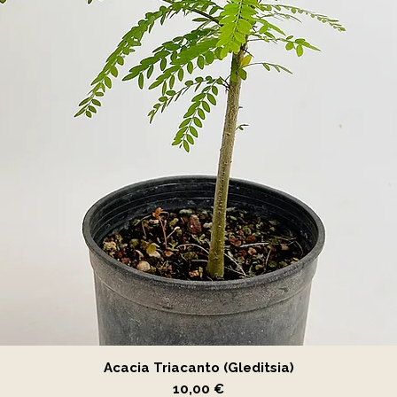
Vista rápida
Acacia Triacanto (Gleditsia)
Precio
10,00 €