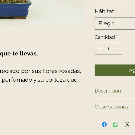
Hábitat
*
Elegir
Cantidad
*
 que te llevas.
reciado por sus flores rosadas,
Ag
y perfumado y su corteza que
Descripción
Família
Observaciones
Pseudocydoni
Origen
La forma y las me
China, Japón
aproximadas. El c
Característic
pueden variar resp