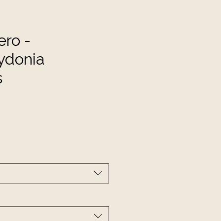
ero -
ydonia
s
cio