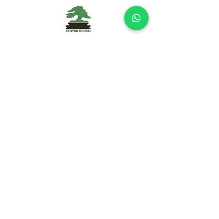
Centro Bonsái Alboraya
Desde 1987 cultivando y formando
bonsáis con pasión.
📍 Alboraya (Valencia)
⏰
Verano
Lunes–Viernes: 10:00–14:00/17:00-
20:00
Sábados: 10:00-14:00
Invierno
Lunes–Viernes: 10:00–14:00/16:00-
19:00