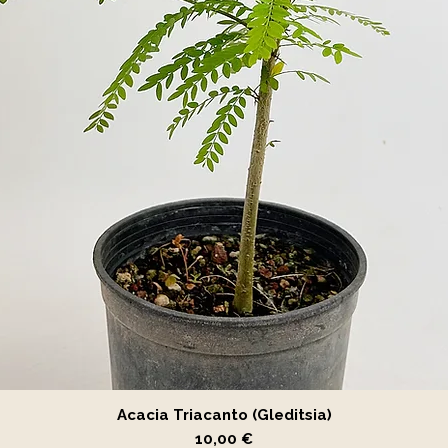
Vista rápida
Acacia Triacanto (Gleditsia)
Precio
10,00 €