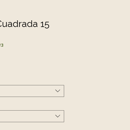
Cuadrada 15
23
cio