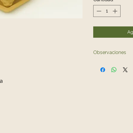
Ag
Observaciones
El color del 
ligeramente a
a