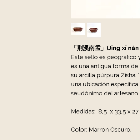
「荆溪南孟」(Jīng xī nán
Este sello es geográfico y
es una antigua forma de 
su arcilla púrpura Zisha.
una ubicación específica 
seudónimo del artesano.
Medidas: 8,5 x 33,5 x 2
Color: Marron Oscuro.