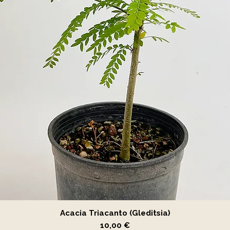
Vista rápida
Acacia Triacanto (Gleditsia)
Precio
10,00 €