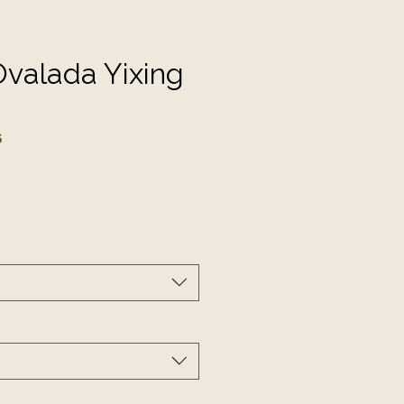
valada Yixing
6
cio