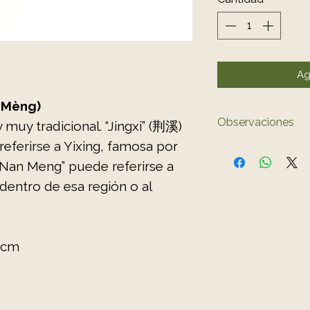
Ag
 Mèng)
Observaciones
 muy tradicional. “Jingxi” (荆溪)
referirse a Yixing, famosa por
El color del 
 “Nan Meng” puede referirse a
ligeramente a
dentro de esa región o al
7 cm