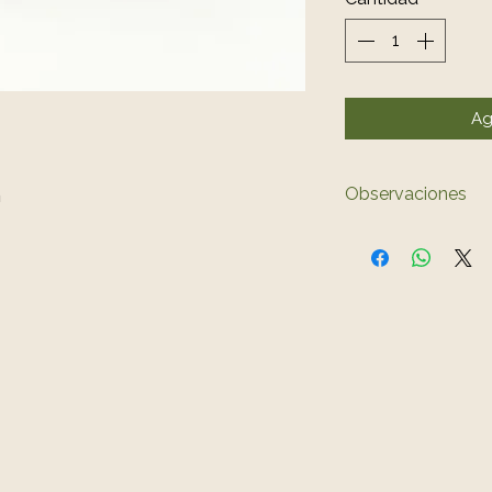
Ag
m
Observaciones
El color del 
ligeramente a