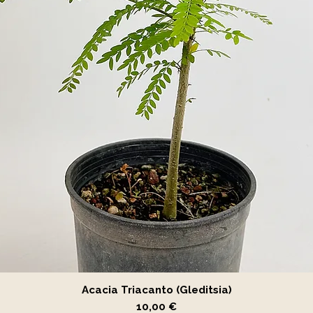
Vista rápida
Acacia Triacanto (Gleditsia)
Precio
10,00 €