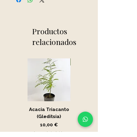
Productos
relacionados
Novedad
Acacia Triacanto
Portucalaria Afra
(Gleditsia)
- Jade
Precio
Precio
10,00 €
15,00 €
Impuesto incluido
Impuesto incluido