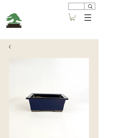
Viveros
Centro Bonsai
Alboraya