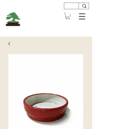
Viveros
Centro Bonsai
Alboraya