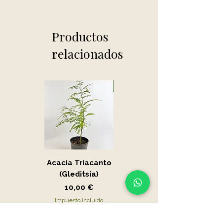
Productos
relacionados
Novedad
Acacia Triacanto
Portucalaria Afra
(Gleditsia)
- Jade
Precio
Precio
10,00 €
15,00 €
Impuesto incluido
Impuesto incluido