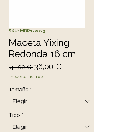
SKU: MBR1-2023
Maceta Yixing
Redonda 16 cm
Precio
Precio de oferta
36,00 €
 43,00 € 
Impuesto incluido
Tamaño
*
Tipo
*