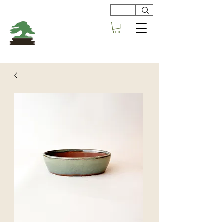
Viveros
Centro Bonsai
Alboraya