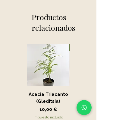
Productos
relacionados
Novedad
Acacia Triacanto
Portucalaria Afra
(Gleditsia)
- Jade
Precio
Precio
10,00 €
15,00 €
Impuesto incluido
Impuesto incluido