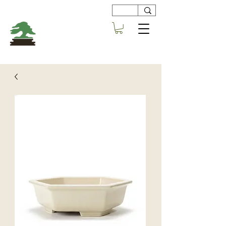
Viveros
Centro Bonsai
Alboraya