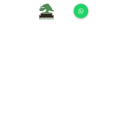
Centro Bonsái Alboraya
Desde 1987 cultivando y formando
bonsáis con pasión.
📍 Alboraya (Valencia)
⏰
Verano
Lunes–Viernes: 10:00–14:00/17:00-
20:00
Sábados: 10:00-14:00
Invierno
Lunes–Viernes: 10:00–14:00/16:00-
19:00