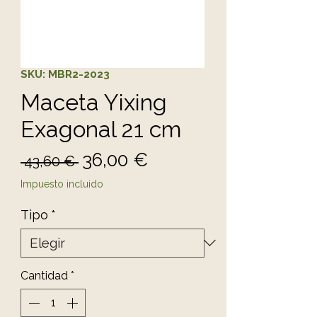
SKU: MBR2-2023
Maceta Yixing
Exagonal 21 cm
Precio
Precio de oferta
36,00 €
 43,60 € 
Impuesto incluido
Tipo
*
Cantidad
*