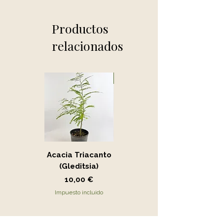
Productos
relacionados
Novedad
Acacia Triacanto
Portucalaria Afra
(Gleditsia)
- Jade
Precio
Precio
10,00 €
15,00 €
Impuesto incluido
Impuesto incluido