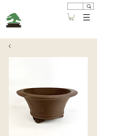
Viveros
Centro Bonsai
Alboraya