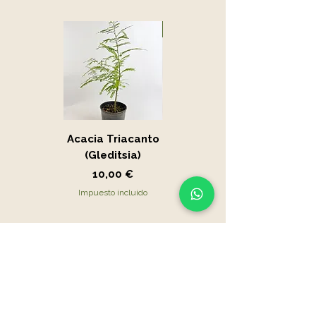
Novedad
Acacia Triacanto
Portucalaria Afra
(Gleditsia)
- Jade
Precio
Precio
10,00 €
15,00 €
Impuesto incluido
Impuesto incluido
Centro Bonsái Alboraya