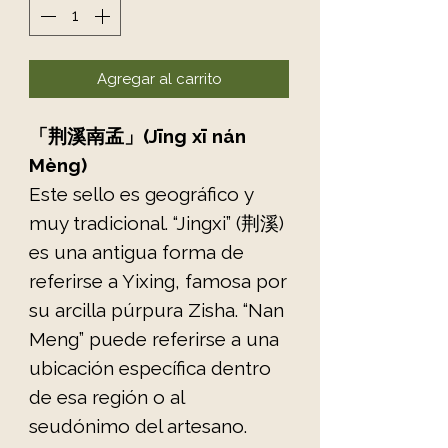
Agregar al carrito
「荆溪南孟」(Jīng xī nán
Mèng)
Este sello es geográfico y
muy tradicional. “Jingxi” (荆溪)
es una antigua forma de
referirse a Yixing, famosa por
su arcilla púrpura Zisha. “Nan
Meng” puede referirse a una
ubicación específica dentro
de esa región o al
seudónimo del artesano.