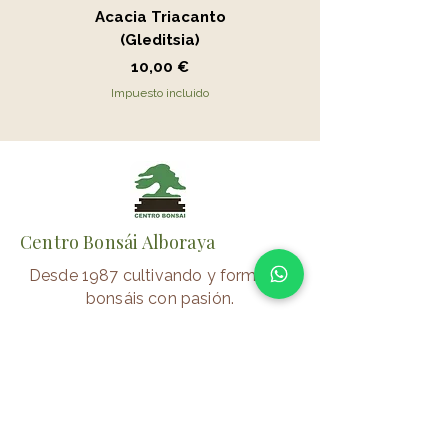
Acacia Triacanto
Portucalaria Afra
(Gleditsia)
- Jade
Precio
Precio
10,00 €
15,00 €
Impuesto incluido
Impuesto incluido
Centro Bonsái Alboraya
Desde 1987 cultivando y formando
bonsáis con pasión.
📍 Alboraya (Valencia)
⏰
Verano
Lunes–Viernes: 10:00–14:00/17:00-