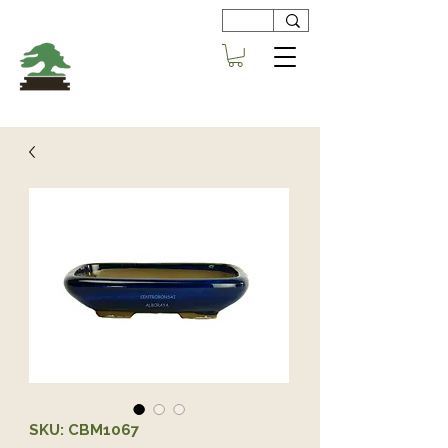
Viveros
Centro Bonsai
Alboraya
SKU: CBM1067