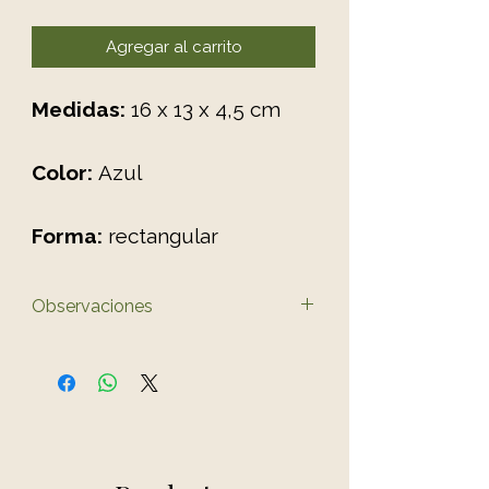
Agregar al carrito
Medidas:
16 x 13 x 4,5 cm
Color:
Azul
Forma:
rectangular
Observaciones
El color del producto puede
variar ligeramente al de las
fotos.