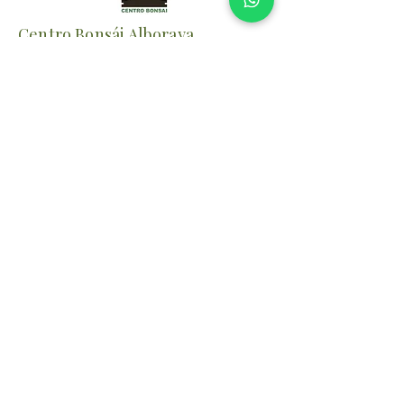
Centro Bonsái Alboraya
Desde 1987 cultivando y formando
bonsáis con pasión.
📍 Alboraya (Valencia)
⏰
Verano
Lunes–Viernes: 10:00–14:00/17:00-
20:00
Sábados: 10:00-14:00
Invierno
Lunes–Viernes: 10:00–14:00/16:00-
19:00
Sábados: 10:00-14:00
✉️
centrobonsai@centrobonsai.com