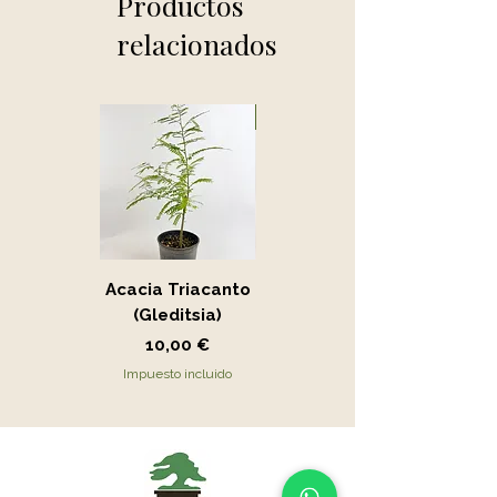
Productos
relacionados
Novedad
Acacia Triacanto
Portucalaria Afra
(Gleditsia)
- Jade
Precio
Precio
10,00 €
15,00 €
Impuesto incluido
Impuesto incluido