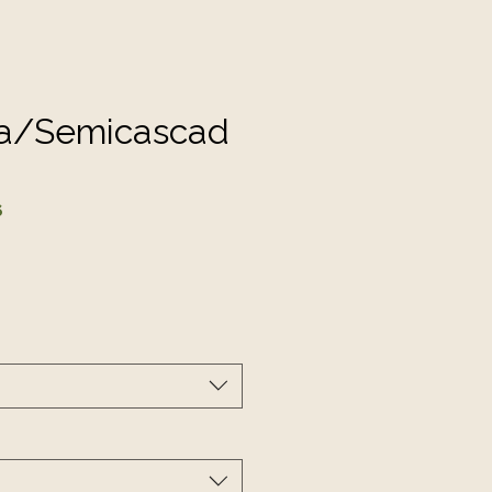
a/Semicascad
6
cio