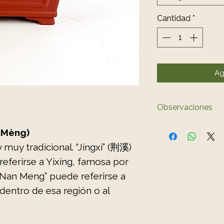
Cantidad
*
Ag
Observaciones
El color del 
 Mèng)
ligeramente a
 muy tradicional. “Jingxi” (荆溪)
referirse a Yixing, famosa por
 “Nan Meng” puede referirse a
dentro de esa región o al