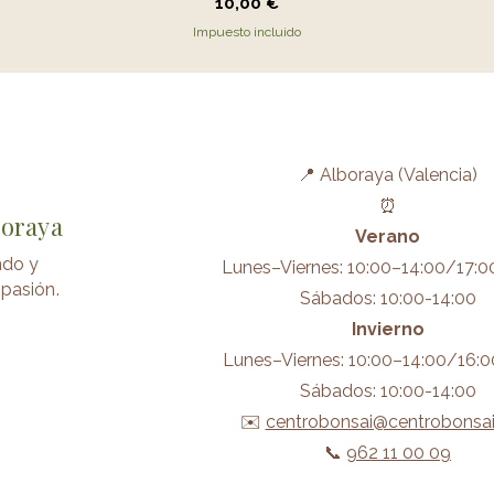
Precio
10,00 €
Impuesto incluido
📍 Alboraya (Valencia)
⏰
boraya
Verano
ndo y
Lunes–Viernes: 10:00–14:00/17:0
pasión.
Sábados: 10:00-14:00
Invierno
Lunes–Viernes: 10:00–14:00/16:0
Sábados: 10:00-14:00
✉️
centrobonsai@centrobonsa
📞
962 11 00 09