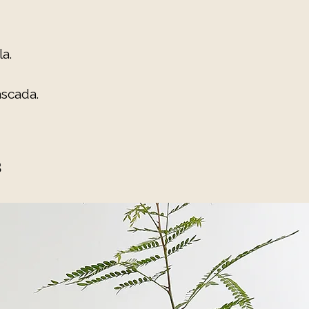
a.
scada.
s