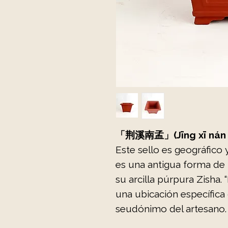
「荆溪南孟」(Jīng xī nán
Este sello es geográfico y
es una antigua forma de 
su arcilla púrpura Zisha.
una ubicación específica 
seudónimo del artesano.