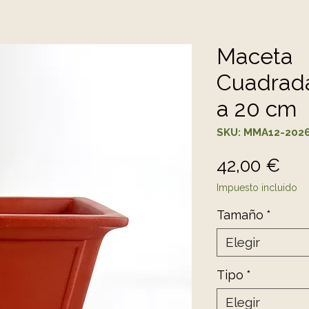
Maceta
Cuadrad
a 20 cm
SKU: MMA12-202
Pre
42,00 €
Impuesto incluido
Tamaño
*
Elegir
Tipo
*
Elegir