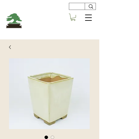
Viveros
Centro Bonsai
Alboraya