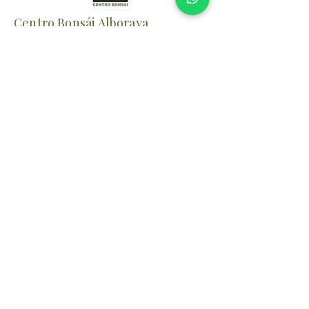
Centro Bonsái Alboraya
Desde 1987 cultivando y formando
bonsáis con pasión.
📍 Alboraya (Valencia)
⏰
Verano
Lunes–Viernes: 10:00–14:00/17:00-
20:00
Sábados: 10:00-14:00
Invierno
Lunes–Viernes: 10:00–14:00/16:00-
19:00
Sábados: 10:00-14:00
✉️
centrobonsai@centrobonsai.com