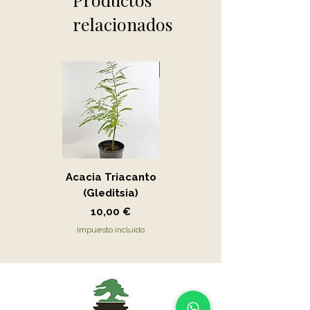
relacionados
Novedad
Acacia Triacanto
Portucalaria Afra
(Gleditsia)
- Jade
Precio
Precio
10,00 €
15,00 €
Impuesto incluido
Impuesto incluido