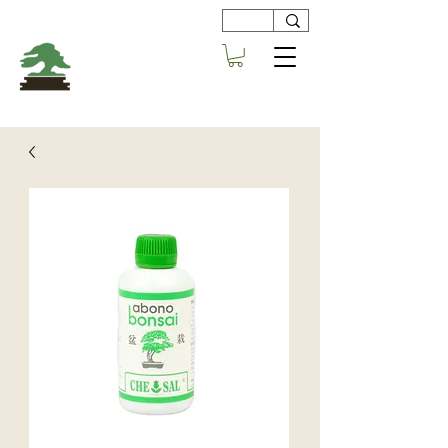
Viveros
Centro Bonsai
Alboraya