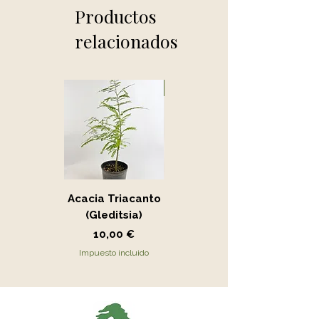
Productos
relacionados
Novedad
Acacia Triacanto
Portucalaria Afra
(Gleditsia)
- Jade
Precio
Precio
10,00 €
15,00 €
Impuesto incluido
Impuesto incluido