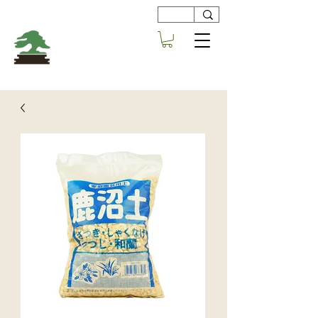
Viveros
Centro Bonsai
Alboraya