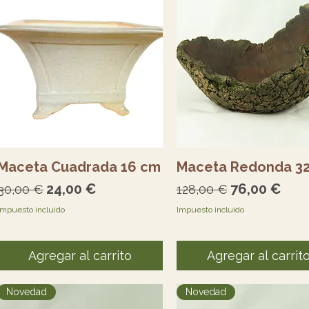
Vista rápida
Vista rápida
Maceta Cuadrada 16 cm
Maceta Redonda 3
Precio
Precio de oferta
Precio
Precio de o
24,00 €
76,00 €
30,00 €
128,00 €
Impuesto incluido
Impuesto incluido
Agregar al carrito
Agregar al carrit
Novedad
Novedad