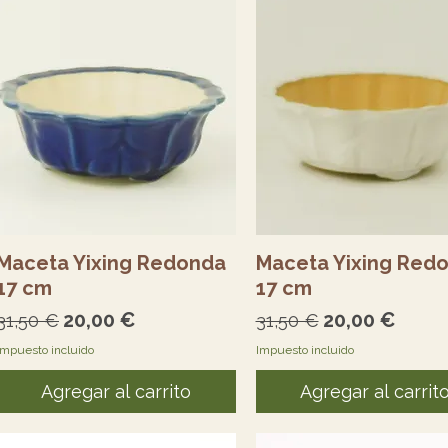
Vista rápida
Vista rápida
Maceta Yixing Redonda
Maceta Yixing Red
17 cm
17 cm
Precio
Precio de oferta
Precio
Precio de of
20,00 €
20,00 €
31,50 €
31,50 €
Impuesto incluido
Impuesto incluido
Agregar al carrito
Agregar al carrit