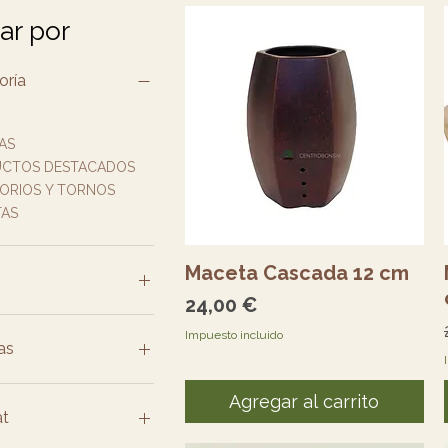
rar por
oría
AS
CTOS DESTACADOS
ORIOS Y TORNOS
AS
Vista rápida
Maceta Cascada 12 cm
Precio
24,00 €
Impuesto incluido
1350 €
as
eraceae
Agregar al carrito
ulaceae
at
pressaceae