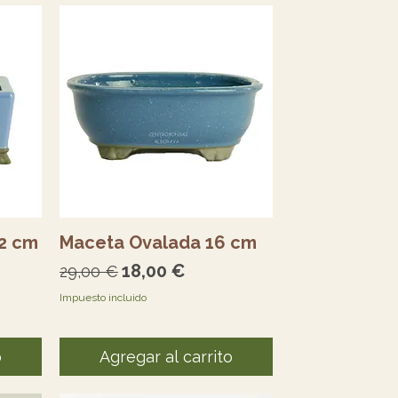
Vista rápida
2 cm
Maceta Ovalada 16 cm
erta
Precio
Precio de oferta
18,00 €
29,00 €
Impuesto incluido
o
Agregar al carrito