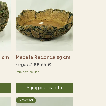
Vista rápida
2 cm
Maceta Redonda 29 cm
ferta
Precio
Precio de oferta
68,00 €
113,50 €
Impuesto incluido
o
Agregar al carrito
Novedad