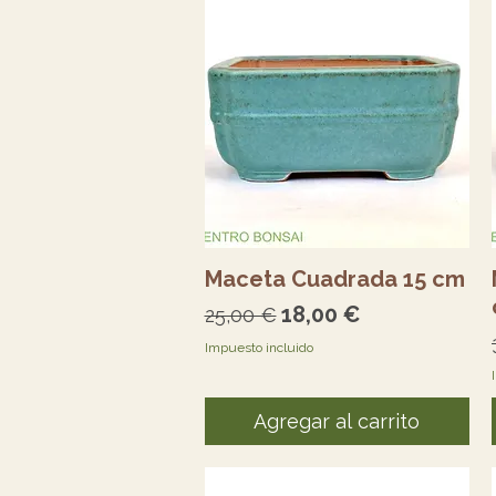
Vista rápida
Maceta Cuadrada 15 cm
Precio
Precio de oferta
18,00 €
25,00 €
Impuesto incluido
Agregar al carrito