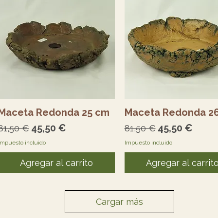
Vista rápida
Vista rápida
Maceta Redonda 25 cm
Maceta Redonda 2
Precio
Precio de oferta
Precio
Precio de of
45,50 €
45,50 €
81,50 €
81,50 €
Impuesto incluido
Impuesto incluido
Agregar al carrito
Agregar al carrit
Cargar más