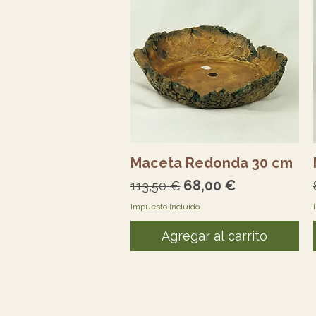
Vista rápida
Maceta Redonda 30 cm
Precio
Precio de oferta
68,00 €
113,50 €
Impuesto incluido
Agregar al carrito