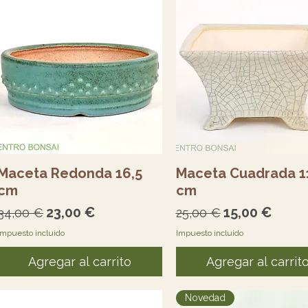
Vista rápida
Vista rápida
Maceta Redonda 16,5
Maceta Cuadrada 1
cm
cm
Precio
Precio de oferta
Precio
Precio de of
23,00 €
15,00 €
34,00 €
25,00 €
Impuesto incluido
Impuesto incluido
Agregar al carrito
Agregar al carrit
Novedad