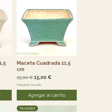
Vista rápida
1,5
Maceta Cuadrada 11,5
cm
erta
Precio
Precio de oferta
15,00 €
25,00 €
Impuesto incluido
o
Agregar al carrito
Novedad