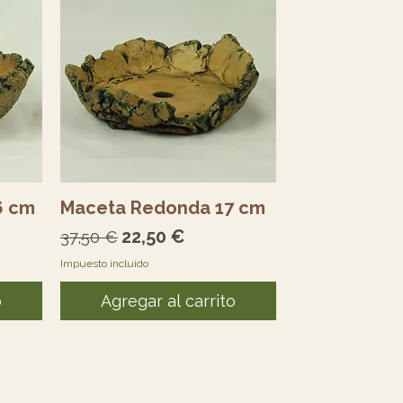
Vista rápida
6 cm
Maceta Redonda 17 cm
erta
Precio
Precio de oferta
22,50 €
37,50 €
Impuesto incluido
o
Agregar al carrito