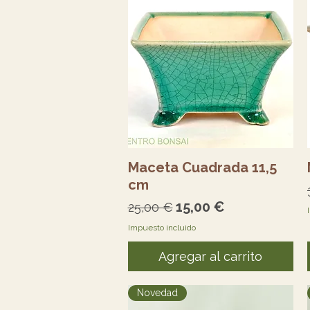
Vista rápida
Maceta Cuadrada 11,5
cm
Precio
Precio de oferta
15,00 €
25,00 €
Impuesto incluido
Agregar al carrito
Novedad