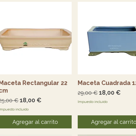
Vista rápida
Vista rápida
Maceta Rectangular 22
Maceta Cuadrada 1
cm
Precio
Precio de of
18,00 €
29,00 €
Precio
Precio de oferta
18,00 €
25,00 €
Impuesto incluido
Impuesto incluido
Agregar al carrito
Agregar al carrit