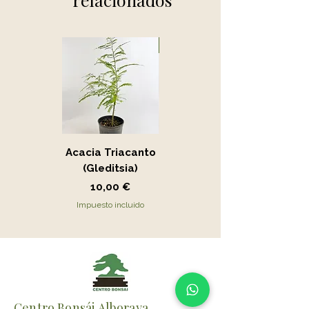
Novedad
Acacia Triacanto
Portucalaria Afra
(Gleditsia)
- Jade
Precio
Precio
10,00 €
15,00 €
Impuesto incluido
Impuesto incluido
Centro Bonsái Alboraya