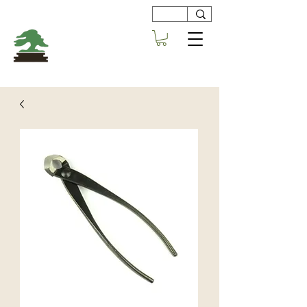
Viveros
Centro Bonsai
Alboraya