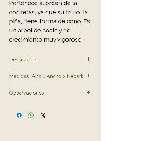
Pertenece al orden de la
coníferas, ya que su fruto, la
piña, tiene forma de cono. Es
un árbol de costa y de
crecimiento muy vigoroso.
Descripción
Família
Medidas (Alto x Ancho x Nebari)
Pinaceae
Características
56 x 56 x 11 cm
Observaciones
Árbol de hoja perenne, llamada
acícula. Las acículas están
La forma y las medidas de los
envainadas por pares. Pertenece
bonsáis son aproximadas. El color
al orden de la coníferas, ya que
y la forma de la maceta pueden
su fruto, la piña, tiene forma de
variar respecto al de la foto.
cono. Es un árbol de costa y de
Recuerda que un bonsái es un ser
crecimiento muy vigoroso.