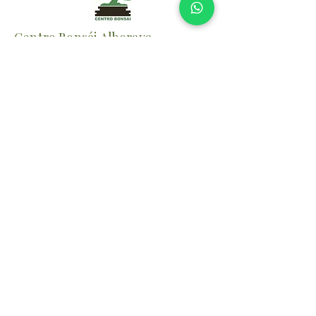
Centro Bonsái Alboraya
Desde 1987 cultivando y formando
bonsáis con pasión.
📍 Alboraya (Valencia)
⏰
Verano
Lunes–Viernes: 10:00–14:00/17:00-
20:00
Sábados: 10:00-14:00
Invierno
Lunes–Viernes: 10:00–14:00/16:00-
19:00
Sábados: 10:00-14:00
✉️
centrobonsai@centrobonsai.com