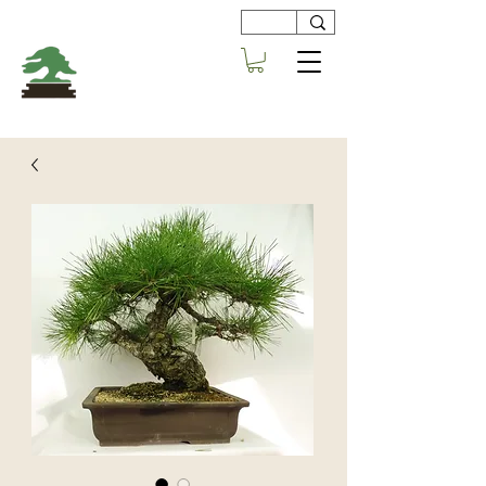
Viveros
Centro Bonsai
Alboraya