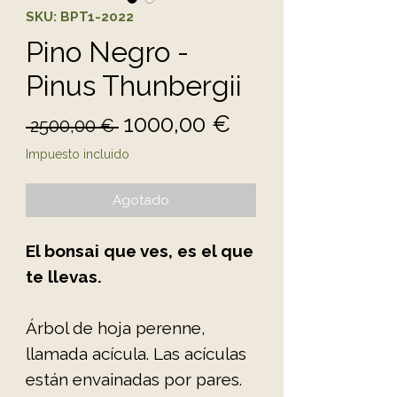
SKU: BPT1-2022
Pino Negro -
Pinus Thunbergii
Precio
Precio de ofert
1000,00 €
 2500,00 € 
Impuesto incluido
Agotado
El bonsai que ves, es el que
te llevas.
Árbol de hoja perenne,
llamada acícula. Las acículas
están envainadas por pares.