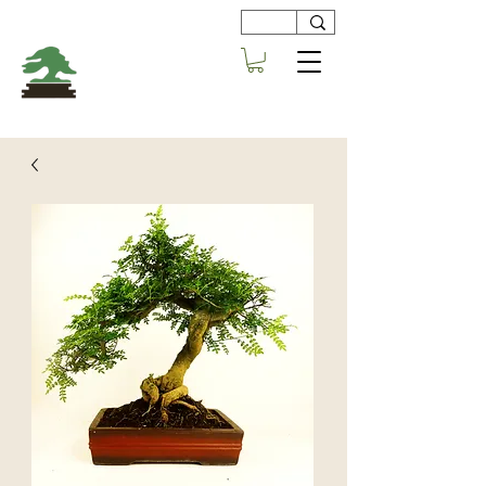
Viveros
Centro Bonsai
Alboraya