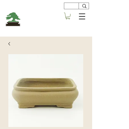
Viveros
Centro Bonsai
Alboraya