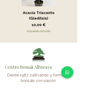
Acacia Triacanto
Portucalaria Afra
(Gleditsia)
- Jade
Precio
Precio
10,00 €
15,00 €
Impuesto incluido
Impuesto incluido
Centro Bonsái Alboraya
Desde 1987 cultivando y formando
bonsáis con pasión.
📍 Alboraya (Valencia)
⏰
Verano