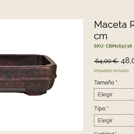
Maceta R
cm
SKU: CBM165736
Pre
48,
 64,00 € 
Impuesto incluido
Tamaño
*
Elegir
Tipo
*
Elegir