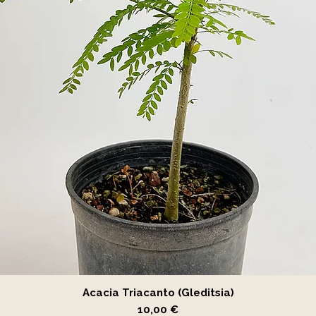
Vista rápida
Acacia Triacanto (Gleditsia)
Precio
10,00 €