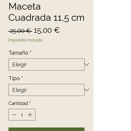
Maceta
Cuadrada 11,5 cm
Precio
Precio de oferta
15,00 €
 25,00 € 
Impuesto incluido
Tamaño
*
Tipo
*
Cantidad
*