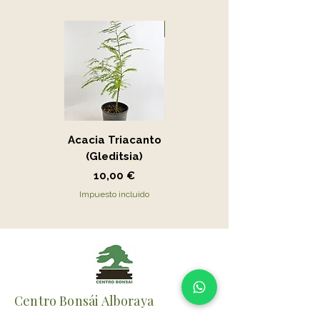
Novedad
Acacia Triacanto
Portucalaria Afra
(Gleditsia)
- Jade
Precio
Precio
10,00 €
15,00 €
Impuesto incluido
Impuesto incluido
Centro Bonsái Alboraya