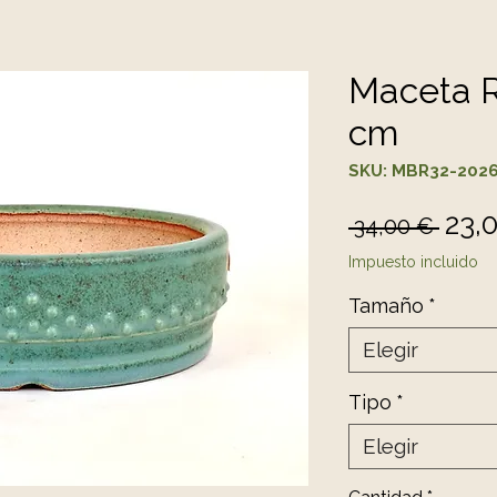
Maceta 
cm
SKU: MBR32-202
Prec
23,
 34,00 € 
Impuesto incluido
Tamaño
*
Elegir
Tipo
*
Elegir