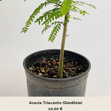
Vista rápida
Acacia Triacanto (Gleditsia)
Precio
10,00 €