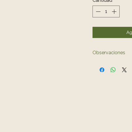
Cantidad
*
Ag
Observaciones
El color del 
ligeramente a