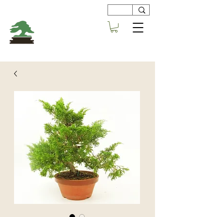
Viveros
Centro Bonsai
Alboraya