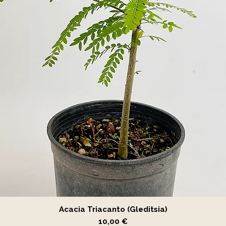
Vista rápida
Acacia Triacanto (Gleditsia)
Precio
10,00 €