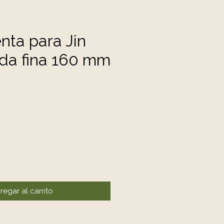
nta para Jin
da fina 160 mm
cio
regar al carrito