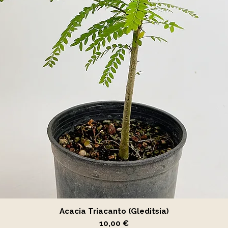
Vista rápida
Acacia Triacanto (Gleditsia)
Precio
10,00 €