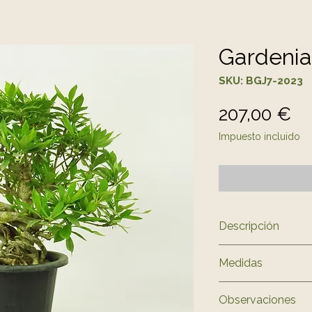
Gardenia
SKU: BGJ7-2023
Pr
207,00 €
Impuesto incluido
Descripción
Família
Medidas
Rubiaceae
Característic
Medidas Aprox. 
Observaciones
Arbusto de hoj
Nebari)