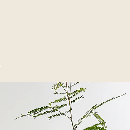
situar al exteri
imágenes que apar
año. En zonas m
heladas.
Riego
De forma mode
Abonado
Primavera y ot
s