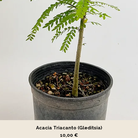
Vista rápida
Acacia Triacanto (Gleditsia)
Precio
10,00 €