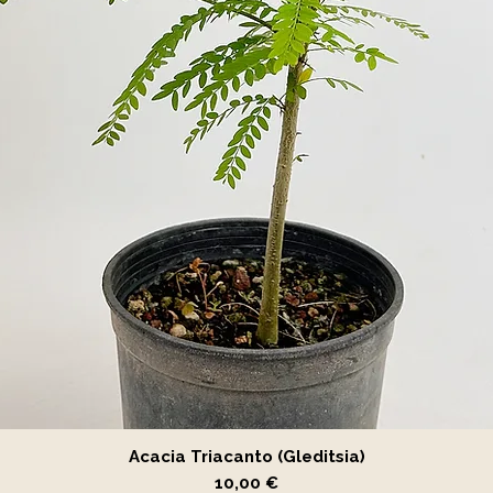
Vista rápida
Acacia Triacanto (Gleditsia)
Precio
10,00 €