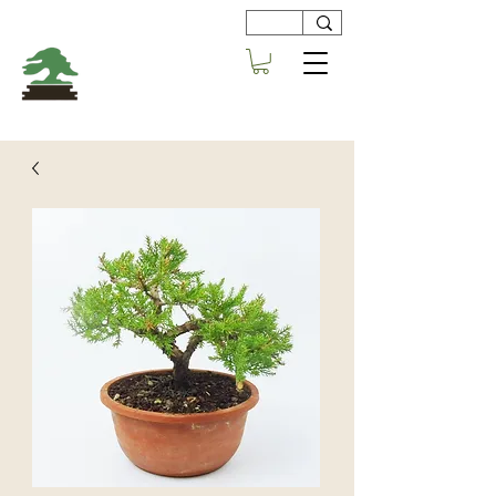
Viveros
Centro Bonsai
Alboraya