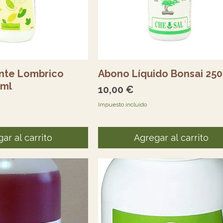
sta rápida
Vista rápida
nte Lombrico
Abono Líquido Bonsai 250
 ml
Precio
10,00 €
Impuesto incluido
ar al carrito
Agregar al carrito