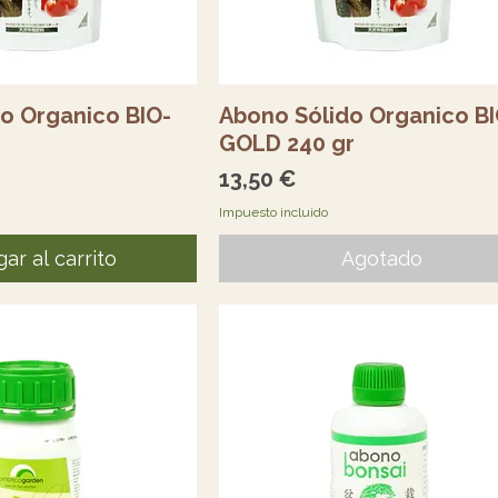
sta rápida
Vista rápida
o Organico BIO-
Abono Sólido Organico BI
GOLD 240 gr
Precio
13,50 €
Impuesto incluido
ar al carrito
Agotado