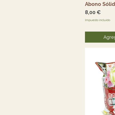
Vi
Abono Sólid
Precio
8,00 €
Impuesto incluido
Agreg