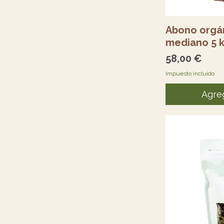
Vi
Abono orgá
mediano 5 
Precio
58,00 €
Impuesto incluido
Agreg