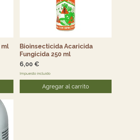
Vista rápida
 ml
Bioinsecticida Acaricida
Fungicida 250 ml
Precio
6,00 €
Impuesto incluido
Agregar al carrito