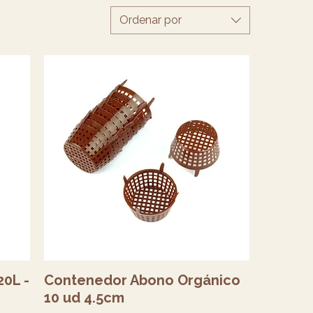
Ordenar por
Vista rápida
20L -
Contenedor Abono Orgánico
10 ud 4.5cm