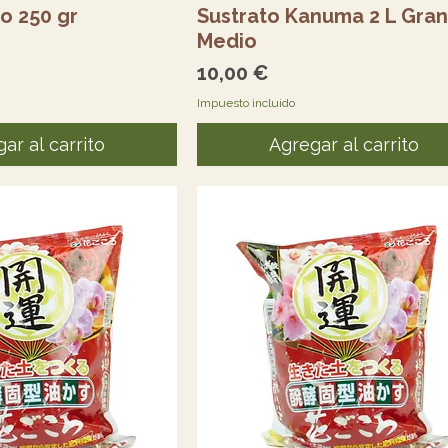
sta rápida
Vista rápida
o 250 gr
Sustrato Kanuma 2 L Gra
Medio
Precio
10,00 €
Impuesto incluido
ar al carrito
Agregar al carrito