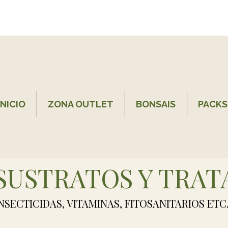
INICIO
ZONA OUTLET
BONSAIS
PACKS
SUSTRATOS Y TRA
NSECTICIDAS, VITAMINAS, FITOSANITARIOS ETC.