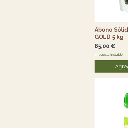
Vi
Abono Sólid
GOLD 5 kg
Precio
85,00 €
Impuesto incluido
Agreg