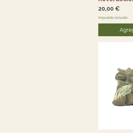
Precio
20,00 €
Impuesto incluido
Agreg